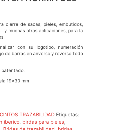
a cierre de sacas, pieles, embutidos,
 y muchas otras aplicaciones, para la
os.
nalizar con su logotipo, numeración
igo de barras en anverso y reverso.Todo
 patentado.
tela 19×30 mm
CINTOS TRAZABILIDAD
Etiquetas:
n iberico
,
birdas para pieles
,
o
,
Bridas de trazabilidad
,
bridas