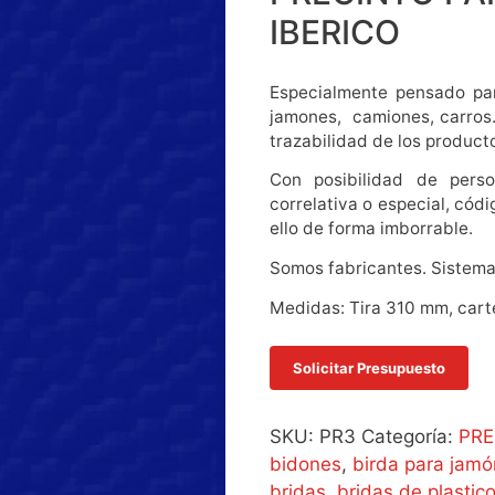
IBERICO
Especialmente pensado par
jamones, camiones, carros…
trazabilidad de los product
Con posibilidad de perso
correlativa o especial, cód
ello de forma imborrable.
Somos fabricantes. Sistema
Medidas: Tira 310 mm, car
SKU:
PR3
Categoría:
PRE
bidones
,
birda para jamó
bridas
,
bridas de plastic