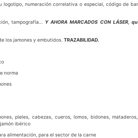
o
u logotipo, numeración correlativa o especial, código de ba
k
cción, tampografía…
Y AHORA MARCADOS CON LÁSER, que 
 de los jamones y embutidos.
TRAZABILIDAD.
co
de norma
mones
mones, pieles, cabezas, cueros, lomos, bidones, mataderos
 jamón ibérico
a alimentación, para el sector de la carne