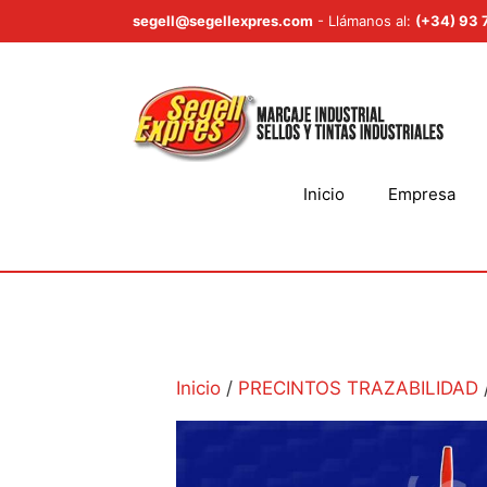
Saltar
segell@segellexpres.com
- Llámanos al:
(+34) 93 
al
contenido
Inicio
Empresa
Inicio
/
PRECINTOS TRAZABILIDAD