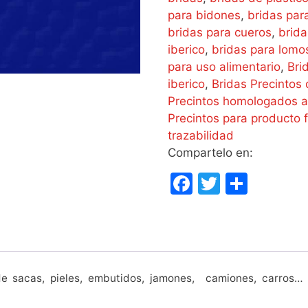
para bidones
,
bridas par
bridas para cueros
,
brid
iberico
,
bridas para lomo
para uso alimentario
,
Bri
iberico
,
Bridas Precintos
Precintos homologados a
Precintos para producto 
trazabilidad
Compartelo en:
F
T
C
a
w
o
c
itt
m
e
er
p
b
ar
e sacas, pieles, embutidos, jamones, camiones, carros… 
o
tir