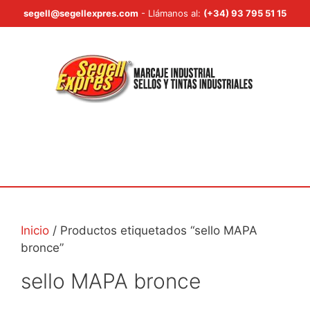
Saltar
segell@segellexpres.com
- Llámanos al:
(+34) 93 795 51 15
al
contenido
Menú
Inicio
/ Productos etiquetados “sello MAPA
bronce”
sello MAPA bronce