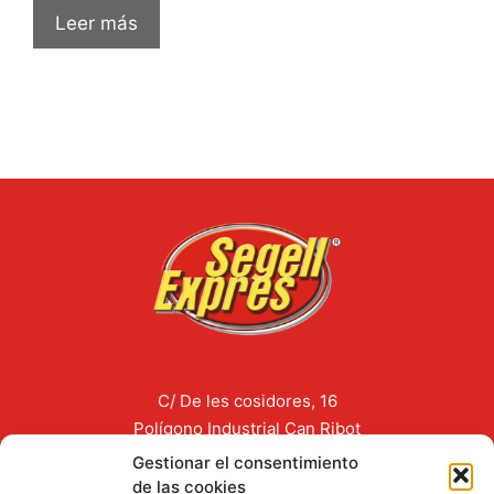
Leer más
C/ De les cosidores, 16
Polígono Industrial Can Ribot
08319 Dosrius, Barcelona
Gestionar el consentimiento
España
de las cookies