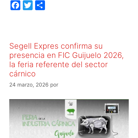
F
T
C
a
w
o
c
itt
m
e
er
p
b
ar
Segell Expres confirma su
o
tir
presencia en FIC Guijuelo 2026,
o
la feria referente del sector
k
cárnico
24 marzo, 2026
por