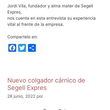
Jordi Vila, fundador y alma mater de Segell
Expres,
nos cuenta en esta entrevista su experiencia
vital al frente de la empresa.
Compartelo en:
F
T
C
a
w
o
c
itt
m
e
er
p
b
ar
Nuevo colgador cárnico de
o
tir
Segell Expres
o
28 junio, 2022
por
k