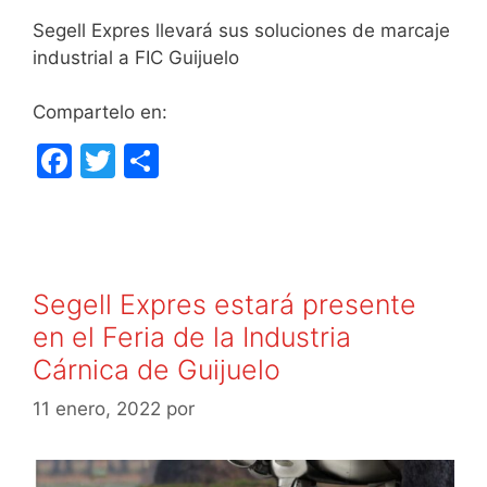
Segell Expres llevará sus soluciones de marcaje
industrial a FIC Guijuelo
Compartelo en:
F
T
C
a
w
o
c
itt
m
e
er
p
b
ar
Segell Expres estará presente
o
tir
en el Feria de la Industria
o
Cárnica de Guijuelo
k
11 enero, 2022
por