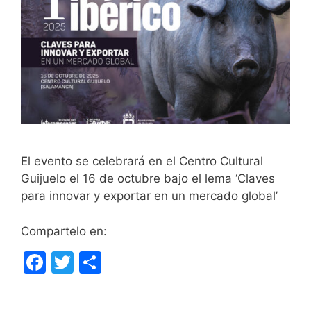
El evento se celebrará en el Centro Cultural
Guijuelo el 16 de octubre bajo el lema ‘Claves
para innovar y exportar en un mercado global’
Compartelo en:
F
T
C
a
w
o
c
itt
m