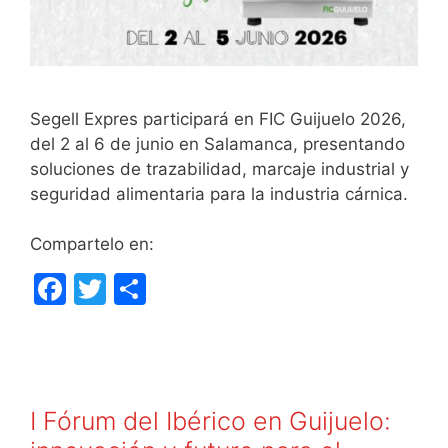
Segell Expres participará en FIC Guijuelo 2026,
del 2 al 6 de junio en Salamanca, presentando
soluciones de trazabilidad, marcaje industrial y
seguridad alimentaria para la industria cárnica.
Compartelo en:
F
T
C
a
w
o
c
itt
m
e
er
p
b
ar
I Fórum del Ibérico en Guijuelo: