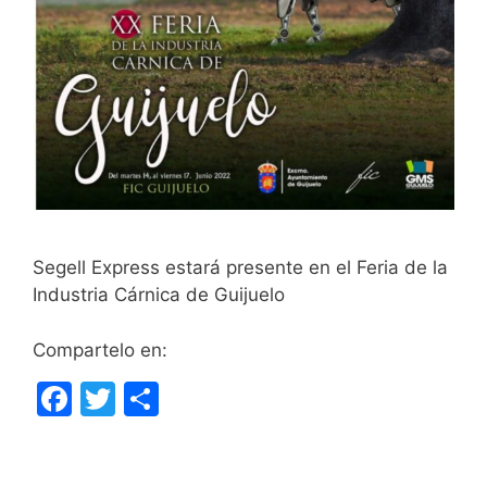
Segell Express estará presente en el Feria de la
Industria Cárnica de Guijuelo
Compartelo en:
F
T
C
a
w
o
c
itt
m