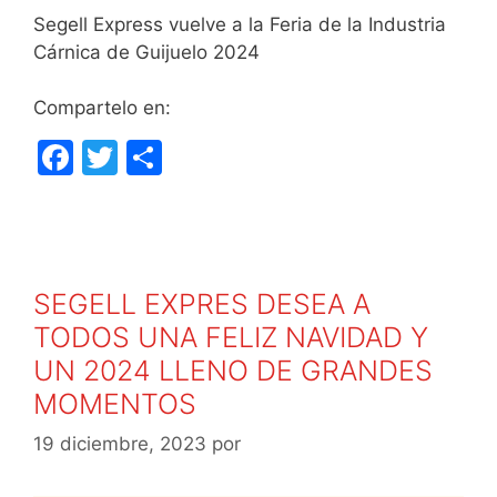
Segell Express vuelve a la Feria de la Industria
Cárnica de Guijuelo 2024
Compartelo en:
F
T
C
a
w
o
c
itt
m
e
er
p
b
ar
SEGELL EXPRES DESEA A
o
tir
TODOS UNA FELIZ NAVIDAD Y
o
UN 2024 LLENO DE GRANDES
k
MOMENTOS
19 diciembre, 2023
por