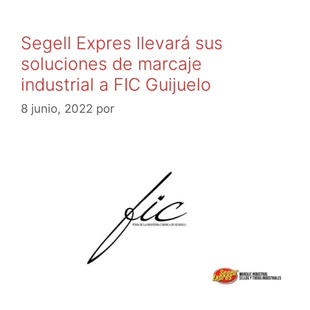
e
er
p
b
ar
Segell Expres llevará sus
o
tir
soluciones de marcaje
o
industrial a FIC Guijuelo
k
8 junio, 2022
por