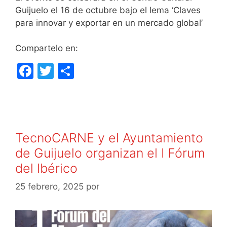
Guijuelo el 16 de octubre bajo el lema ‘Claves
para innovar y exportar en un mercado global’
Compartelo en:
F
T
C
a
w
o
c
itt
m
e
er
p
b
ar
TecnoCARNE y el Ayuntamiento
o
tir
de Guijuelo organizan el I Fórum
o
del Ibérico
k
25 febrero, 2025
por