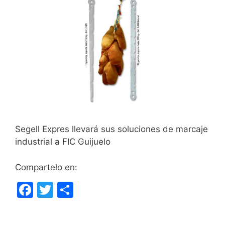
Segell Expres llevará sus soluciones de marcaje
industrial a FIC Guijuelo
Compartelo en:
F
T
C
a
w
o
c
itt
m